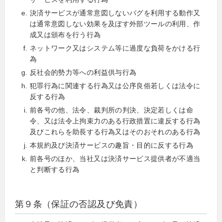
決済サービスが通常意図しないバグを利用する動作又
は通常意図しない効果を及ぼす外部ツールの利用、作
成又は頒布を行う行為
ネットワーク又はシステム等に過度な負荷をかける行
為
反社会的勢力等への利益供与行為
犯罪行為に関連する行為又は公序良俗若しくは法令に
反する行為
前各号の他、法令、裁判所の判決、決定若しくは命
令、又は法令上拘束力のある行政措置に違反する行為
及びこれらを助長する行為又はそのおそれのある行為
本規約及び決済サービスの趣旨・目的に反する行為
前各号のほか、当社又は決済サービス提供者が不適当
と判断する行為
第９条（保証の否認及び免責）